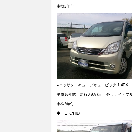
車検2年付
●ニッサン キューブキュービック 1.4EX
平成16年式 走行9.9万Km 色：ライトブ
車検2年付
◆ ETC/HID