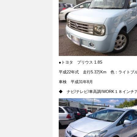
●トヨタ プリウス 1.8S
平成22年式 走行5.3万Km 色：ライトブ
車検 平成31年8月
◆ ナビ/テレビ/車高調/WORK１８インチ